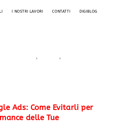
LI
I NOSTRI LAVORI
CONTATTI
DIGIBLOG
>
DigiBlog
>
ROI pubblicitario
gle Ads: Come Evitarli per
rmance delle Tue