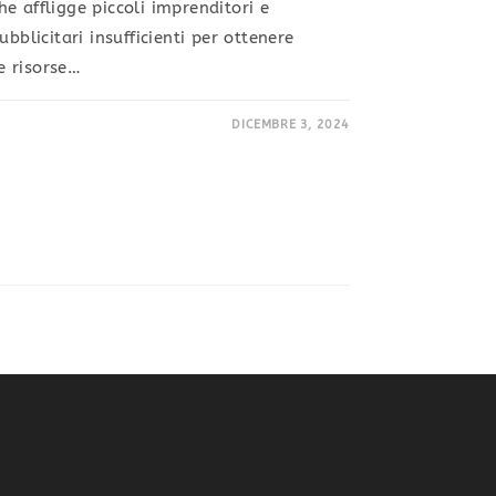
e affligge piccoli imprenditori e
bblicitari insufficienti per ottenere
le risorse…
DICEMBRE 3, 2024