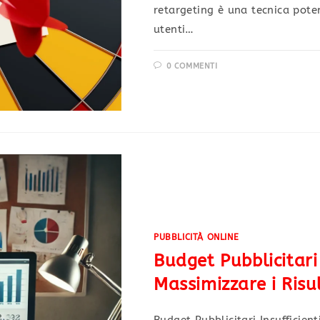
retargeting è una tecnica pote
utenti…
0 COMMENTI
PUBBLICITÀ ONLINE
Budget Pubblicitari 
Massimizzare i Risu