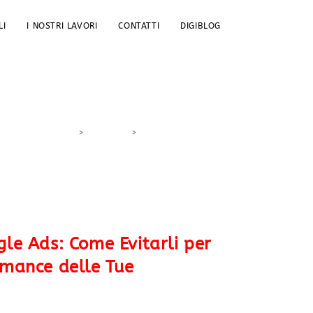
LI
I NOSTRI LAVORI
CONTATTI
DIGIBLOG
>
DigiBlog
>
Pubblicità Online
gle Ads: Come Evitarli per
rmance delle Tue