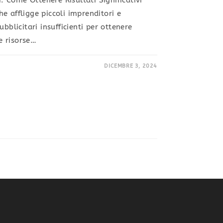
i: Come Ottenere Risultati Significativi
e affligge piccoli imprenditori e
bblicitari insufficienti per ottenere
le risorse…
DICEMBRE 3, 2024