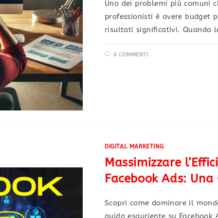
Uno dei problemi più comuni ch
professionisti è avere budget pu
risultati significativi. Quando 
0 COMMENTI
DIGITAL MARKETING
Massimizzare l’Effi
Facebook Ads: Una
Scopri come dominare il mondo
guida esauriente su Facebook A