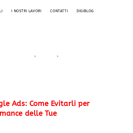
LI
I NOSTRI LAVORI
CONTATTI
DIGIBLOG
>
DigiBlog
>
pubblicità online
gle Ads: Come Evitarli per
rmance delle Tue