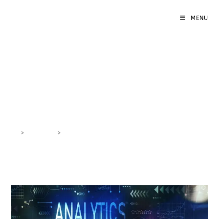
MENU
errori gestione Google
Ads
>
DigiBlog
>
errori gestione Google Ads