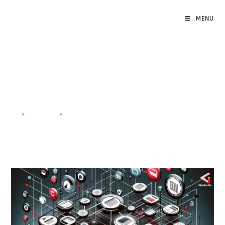
MENU
Sitemap XML e HTML
>
DigiBlog
>
Sitemap XML e HTML