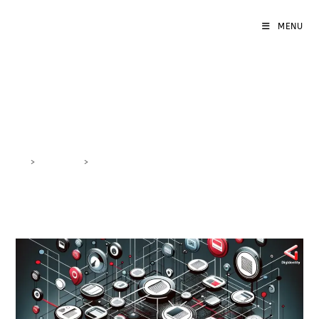
MENU
SEO e Sitemap
>
DigiBlog
>
SEO e Sitemap