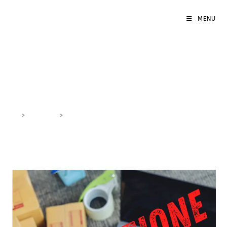
MENU
risposte clienti
>
DigiBlog
>
risposte clienti