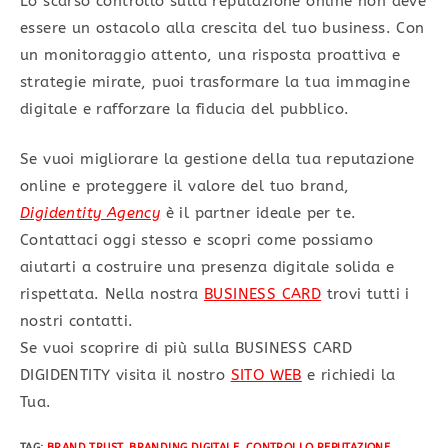
Lo scarso controllo sulla reputazione online non deve
essere un ostacolo alla crescita del tuo business. Con
un monitoraggio attento, una risposta proattiva e
strategie mirate, puoi trasformare la tua immagine
digitale e rafforzare la fiducia del pubblico.
Se vuoi migliorare la gestione della tua reputazione
online e proteggere il valore del tuo brand,
Digidentity Agency
è il partner ideale per te.
Contattaci oggi stesso e scopri come possiamo
aiutarti a costruire una presenza digitale solida e
rispettata. Nella nostra
BUSINESS CARD
trovi tutti i
nostri contatti.
Se vuoi scoprire di più sulla BUSINESS CARD
DIGIDENTITY visita il nostro
SITO WEB
e richiedi la
Tua.
TAG
:
BRAND TRUST
,
BRANDING DIGITALE
,
CONTROLLO REPUTAZIONE