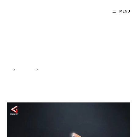
MENU
report marketing
>
DigiBlog
>
report marketing