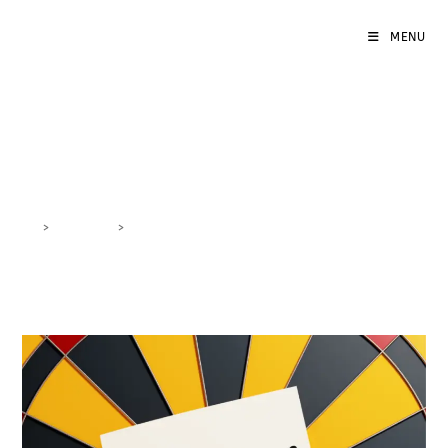
MENU
pubblicità mirata
>
DigiBlog
>
pubblicità mirata