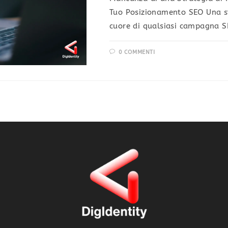
Tuo Posizionamento SEO Una str
cuore di qualsiasi campagna S
0 COMMENTI