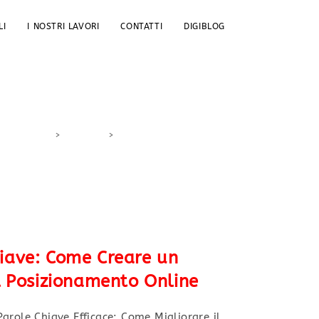
LI
I NOSTRI LAVORI
CONTATTI
DIGIBLOG
>
DigiBlog
>
posizionamento online
hiave: Come Creare un
il Posizionamento Online
arole Chiave Efficace: Come Migliorare il