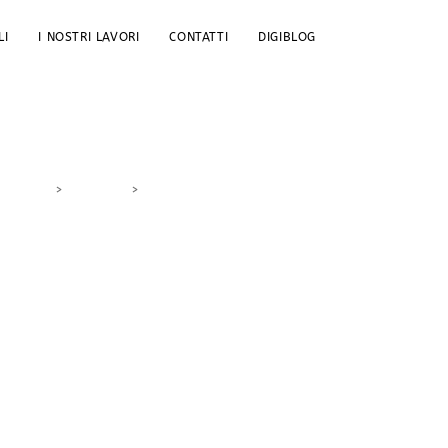
LI
I NOSTRI LAVORI
CONTATTI
DIGIBLOG
>
DigiBlog
>
monitoraggio reputazione