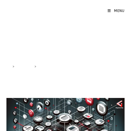
MENU
CRM e email
>
DigiBlog
>
CRM e email