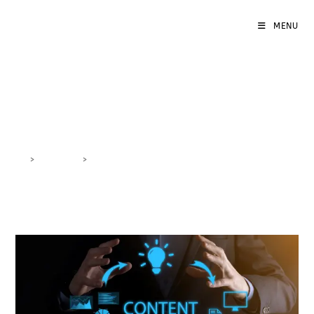
MENU
contenuti virali
>
DigiBlog
>
contenuti virali