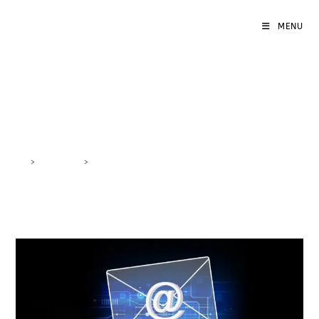
MENU
contenuti email
>
DigiBlog
>
contenuti email