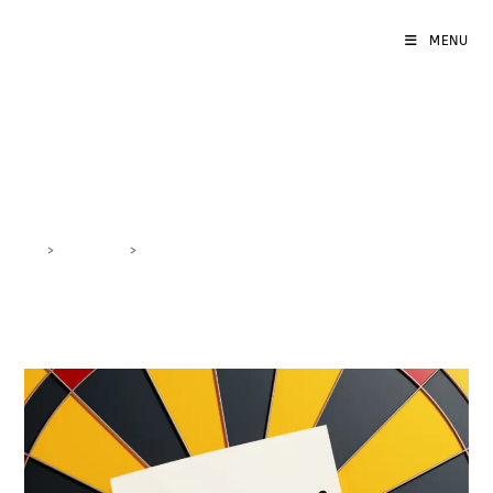
MENU
campagne retargeting
>
DigiBlog
>
campagne retargeting