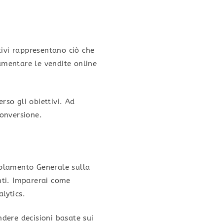
ttivi rappresentano ciò che
aumentare le vendite online
rso gli obiettivi. Ad
conversione.
egolamento Generale sulla
enti. Imparerai come
lytics.
dere decisioni basate sui