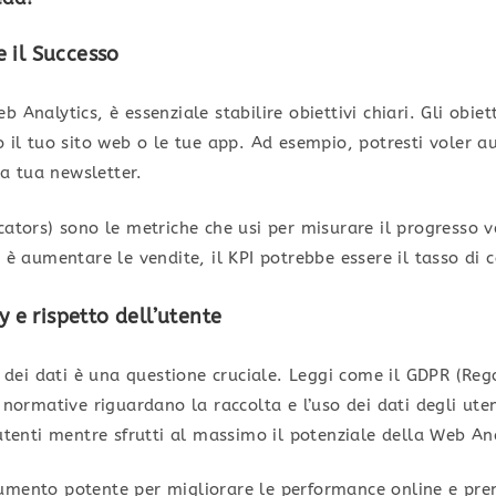
e il Successo
 Analytics, è essenziale stabilire obiettivi chiari. Gli obie
o il tuo sito web o le tue app. Ad esempio, potresti voler 
lla tua newsletter.
cators) sono le metriche che usi per misurare il progresso ve
o è aumentare le vendite, il KPI potrebbe essere il tasso di 
 e rispetto dell’utente
cy dei dati è una questione cruciale. Leggi come il GDPR (R
e normative riguardano la raccolta e l’uso dei dati degli ut
 utenti mentre sfrutti al massimo il potenziale della Web Ana
umento potente per migliorare le performance online e pren