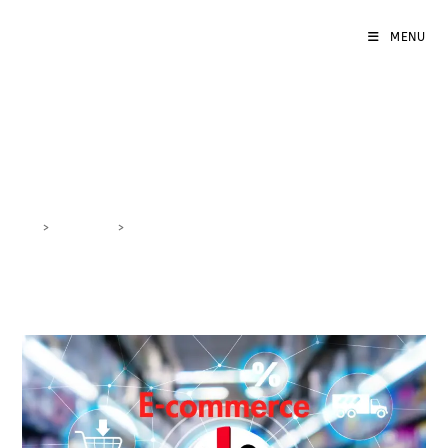
MENU
vendita online Sardegna
>
DigiBlog
>
vendita online Sardegna