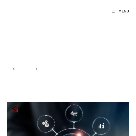
MENU
Tecniche SEO avanzate
>
DigiBlog
>
Tecniche SEO avanzate