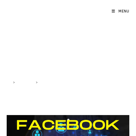
MENU
targeting pubblico
Facebook
>
DigiBlog
>
targeting pubblico Facebook