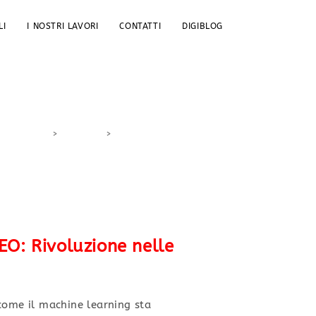
LI
I NOSTRI LAVORI
CONTATTI
DIGIBLOG
>
DigiBlog
>
strategie SEO avanzate
EO: Rivoluzione nelle
come il machine learning sta