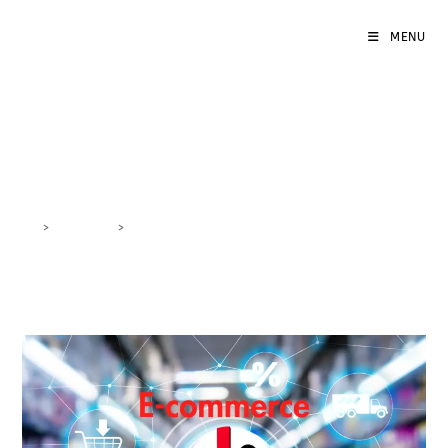
MENU
strategie e-commerce
>
DigiBlog
>
strategie e-commerce