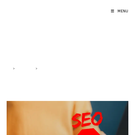
MENU
sitemap XML
>
DigiBlog
>
sitemap XML