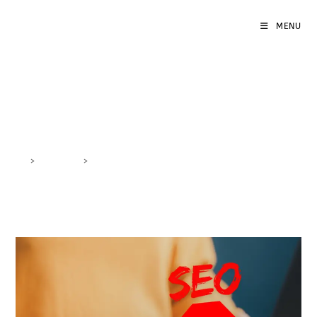
MENU
SEO mobile-friendly
>
DigiBlog
>
SEO mobile-friendly