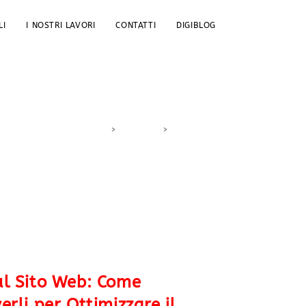
LI
I NOSTRI LAVORI
CONTATTI
DIGIBLOG
>
DigiBlog
>
robots.txt
sul Sito Web: Come
verli per Ottimizzare il