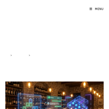
MENU
ristoranti
>
DigiBlog
>
ristoranti