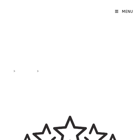
MENU
risposta recensioni
>
DigiBlog
>
risposta recensioni