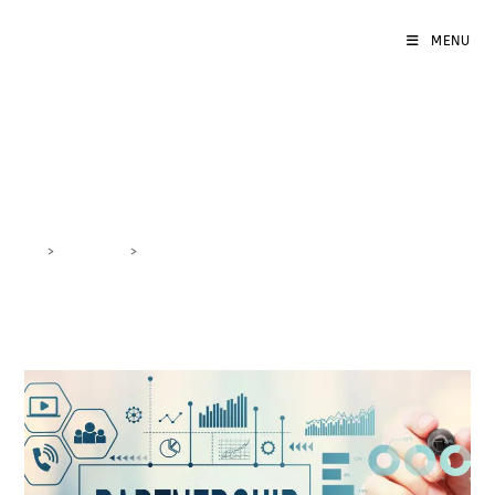
MENU
risorse per partnership
>
DigiBlog
>
risorse per partnership