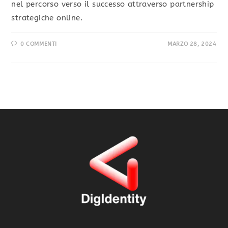
nel percorso verso il successo attraverso partnership
strategiche online.
0 COMMENTI
MARZO 28, 2024