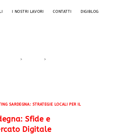
LI
I NOSTRI LAVORI
CONTATTI
DIGIBLOG
>
DigiBlog
>
prodotti locali Sardegna
TING SARDEGNA: STRATEGIE LOCALI PER IL
egna: Sfide e
rcato Digitale