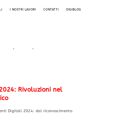
LI
I NOSTRI LAVORI
CONTATTI
DIGIBLOG
>
DigiBlog
>
#PagamentiSenzaContatto
2024: Rivoluzioni nel
ico
enti Digitali 2024: dal riconoscimento