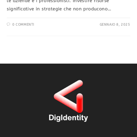
le aziende e i professionisti. Investire risorse
significative in strategie che non producono…
0 COMMENTI
GENNAIO 8, 2025