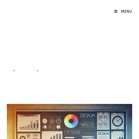
MENU
migliorare sito web
>
DigiBlog
>
migliorare sito web