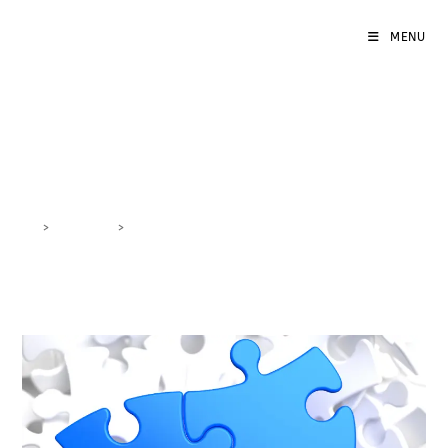
MENU
miglioramento strategie
>
DigiBlog
>
miglioramento strategie