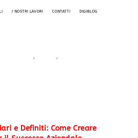
LI
I NOSTRI LAVORI
CONTATTI
DIGIBLOG
>
DigiBlog
>
metriche aziendali
ari e Definiti: Come Creare