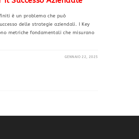
r il Successo Aziendale
finiti è un problema che può
ccesso delle strategie aziendali. I Key
sono metriche fondamentali che misurano
GENNAIO 22, 2025