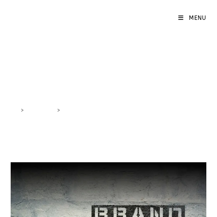
MENU
messaggio brand
>
DigiBlog
>
messaggio brand