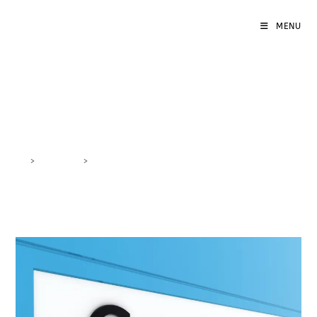
MENU
marketing social
>
DigiBlog
>
marketing social