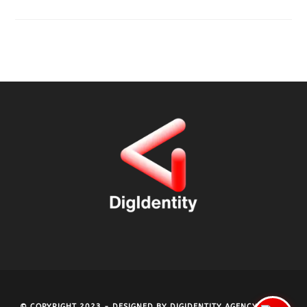
© COPYRIGHT 2023 - DESIGNED BY
DIGIDENTITY AGENCY
- P.IVA