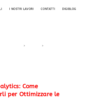
LI
I NOSTRI LAVORI
CONTATTI
DIGIBLOG
>
DigiBlog
>
interpretazione dati
alytics: Come
li per Ottimizzare le