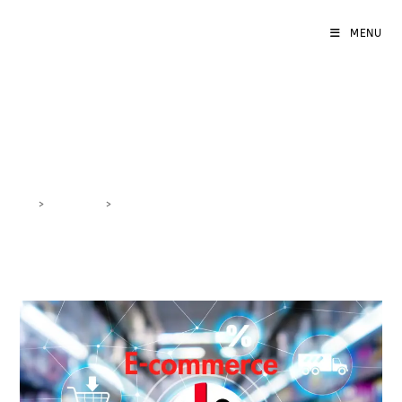
MENU
imprese digitali Sardegna
>
DigiBlog
>
imprese digitali Sardegna