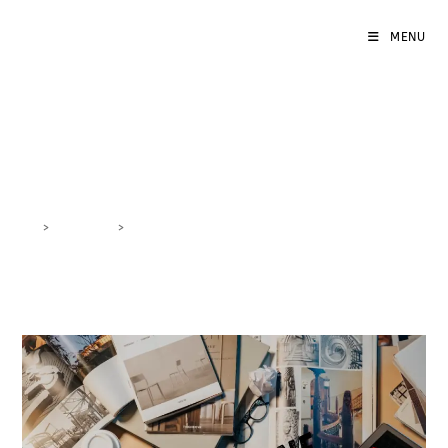
MENU
gestione contenuti
>
DigiBlog
>
gestione contenuti