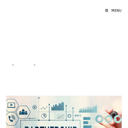
MENU
espansione di mercato
>
DigiBlog
>
espansione di mercato