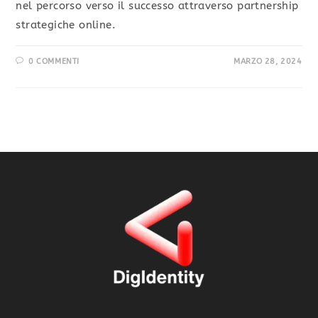
nel percorso verso il successo attraverso partnership
strategiche online.
0 COMMENTI
MARZO 28, 2024