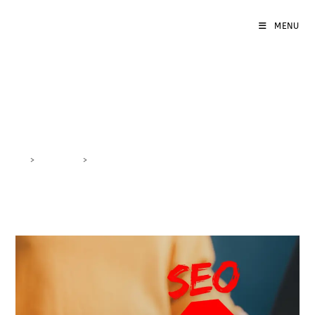
MENU
errori tecnici SEO
>
DigiBlog
>
errori tecnici SEO