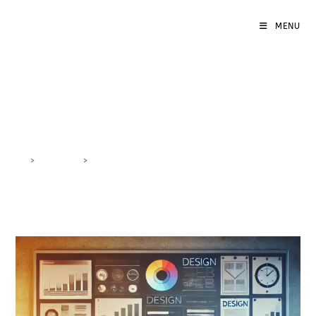
MENU
design sito obsoleto
>
DigiBlog
>
design sito obsoleto