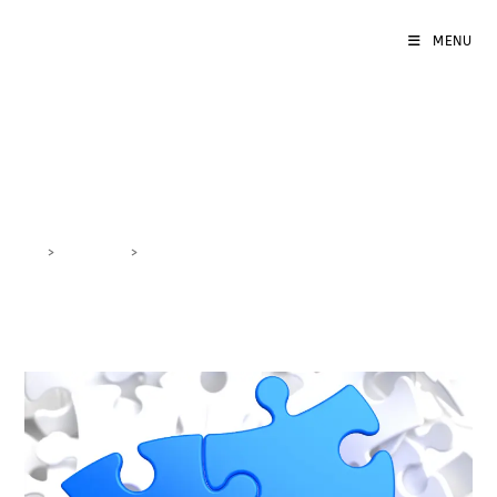
MENU
definizione KPI
>
DigiBlog
>
definizione KPI