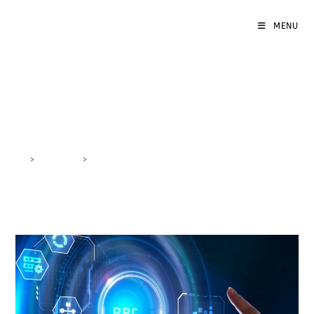
MENU
#Criptovalute
>
DigiBlog
>
#Criptovalute