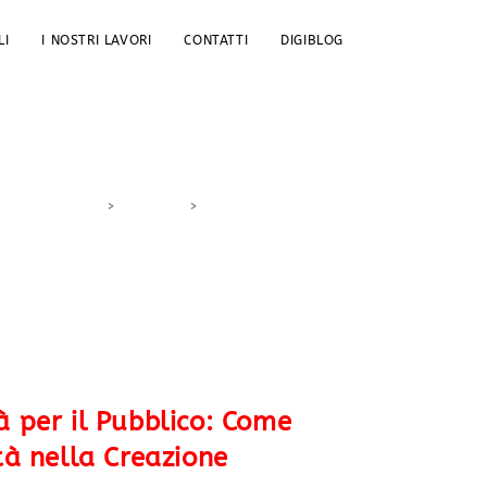
LI
I NOSTRI LAVORI
CONTATTI
DIGIBLOG
>
DigiBlog
>
creazione contenuti
à per il Pubblico: Come
ltà nella Creazione