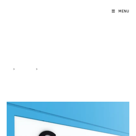
MENU
creatività annunci
>
DigiBlog
>
creatività annunci