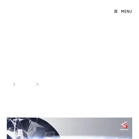
MENU
corsi SEO machine
learning
>
DigiBlog
>
corsi SEO machine learning