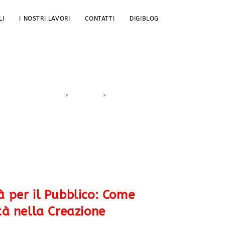
LI
I NOSTRI LAVORI
CONTATTI
DIGIBLOG
>
DigiBlog
>
contenuti visivi
à per il Pubblico: Come
ltà nella Creazione