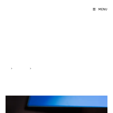
MENU
Content Marketing
Facebook
>
DigiBlog
>
Content Marketing Facebook